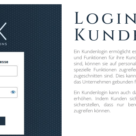
Login
Kund
Ein Kundenlogin ermöglicht e
und Funktionen für ihre Kund
sind, können sie auf persona
spezielle Funktionen zugreif
zugeschnitten sind. Dies kan
das Unternehmen gebunden fü
Ein Kundenlogin kann auch da
erhöhen. Indem Kunden sic
sicherstellen, dass nur be
zugreifen können.